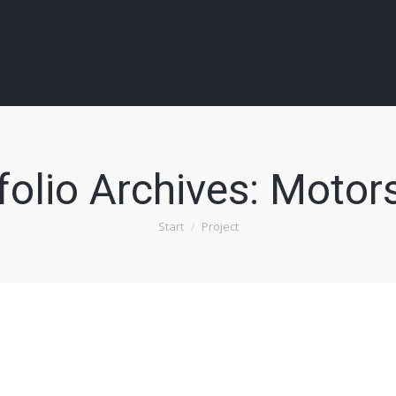
folio Archives:
Motors
Start
Project
Sie befinden sich hier: