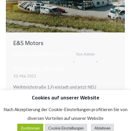
E&S Motors
KAROSSERIEWERKSTATT
Von
Admin
,
REISEMOBILZENTRUM
10. Mai 2021
Weihteichstraße 1,Freistadt und jetzt NEU
Cookies auf unserer Website
Nach Akzeptierung der Cookie-Einstellungen profitieren Sie von
diversen Vorteilen auf unserer Website
E & S Motors GmbH, Linzer Straße 83, 4240 Freistadt
Zustimmen
Cookie Einstellungen
Ablehnen